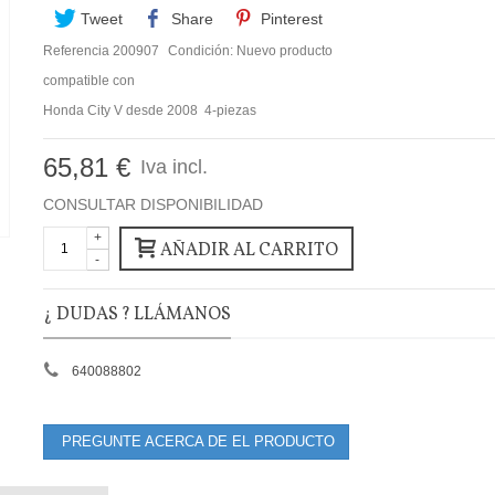
Tweet
Share
Pinterest
Referencia
200907
Condición:
Nuevo producto
compatible con
Honda City V desde 2008 4-piezas
65,81 €
Iva incl.
CONSULTAR DISPONIBILIDAD
+
AÑADIR AL CARRITO
-
¿ DUDAS ? LLÁMANOS
640088802
PREGUNTE ACERCA DE EL PRODUCTO