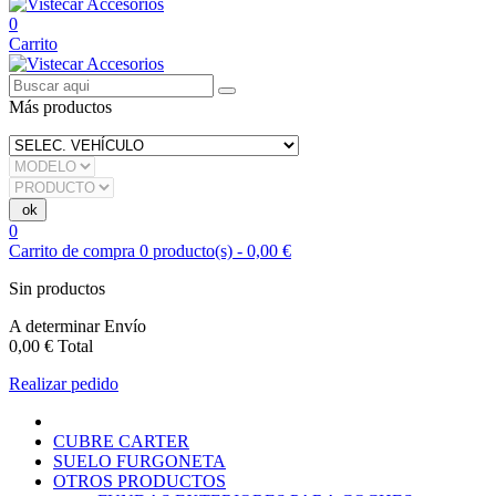
0
Carrito
Más productos
0
Carrito de compra
0
producto(s)
-
0,00 €
Sin productos
A determinar
Envío
0,00 €
Total
Realizar pedido
CUBRE CARTER
SUELO FURGONETA
OTROS PRODUCTOS