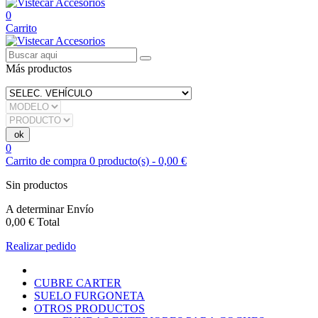
0
Carrito
Más productos
0
Carrito de compra
0
producto(s)
-
0,00 €
Sin productos
A determinar
Envío
0,00 €
Total
Realizar pedido
CUBRE CARTER
SUELO FURGONETA
OTROS PRODUCTOS