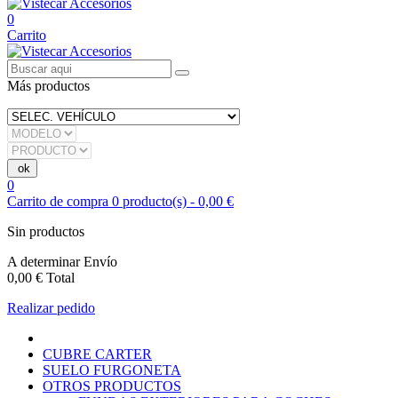
0
Carrito
Más productos
0
Carrito de compra
0
producto(s)
-
0,00 €
Sin productos
A determinar
Envío
0,00 €
Total
Realizar pedido
CUBRE CARTER
SUELO FURGONETA
OTROS PRODUCTOS