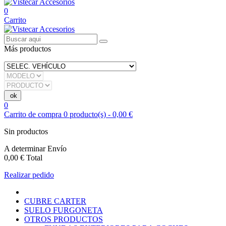
0
Carrito
Más productos
0
Carrito de compra
0
producto(s)
-
0,00 €
Sin productos
A determinar
Envío
0,00 €
Total
Realizar pedido
CUBRE CARTER
SUELO FURGONETA
OTROS PRODUCTOS