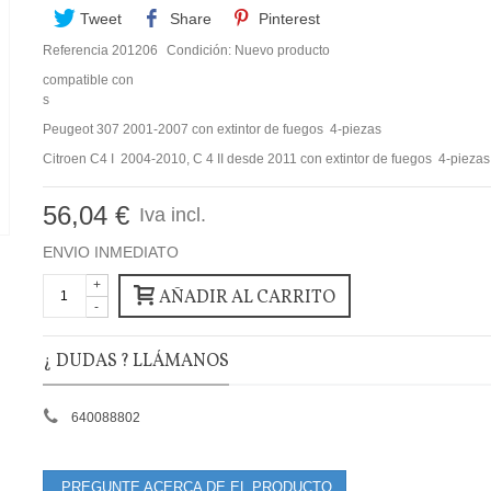
Tweet
Share
Pinterest
Referencia
201206
Condición:
Nuevo producto
compatible con
s
Peugeot 307 2001-2007 con extintor de fuegos 4-piezas
Citroen C4 I 2004-2010, C 4 II desde 2011 con extintor de fuegos 4-piezas
56,04 €
Iva incl.
ENVIO INMEDIATO
+
AÑADIR AL CARRITO
-
¿ DUDAS ? LLÁMANOS
640088802
PREGUNTE ACERCA DE EL PRODUCTO