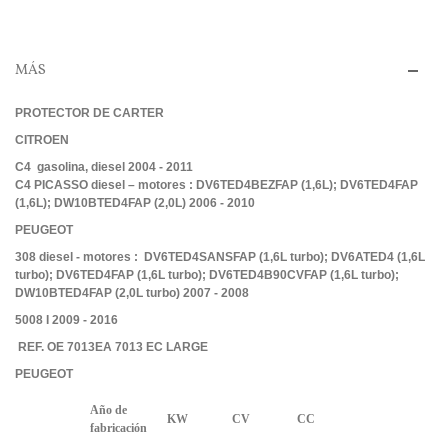
MÁS
PROTECTOR DE CARTER
CITROEN
C4 gasolina, diesel 2004 - 2011
C4 PICASSO diesel – motores : DV6TED4BEZFAP (1,6L); DV6TED4FAP
(1,6L); DW10BTED4FAP (2,0L) 2006 - 2010
PEUGEOT
308 diesel - motores : DV6TED4SANSFAP (1,6L turbo); DV6ATED4 (1,6L
turbo); DV6TED4FAP (1,6L turbo); DV6TED4B90CVFAP (1,6L turbo);
DW10BTED4FAP (2,0L turbo) 2007 - 2008
5008 I 2009 - 2016
REF. OE 7013EA 7013 EC LARGE
PEUGEOT
Año de
KW
CV
CC
fabricación