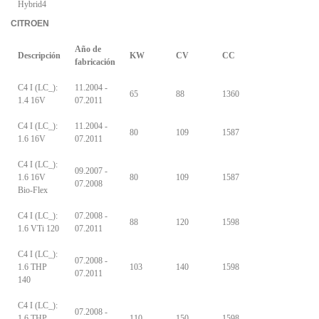
Hybrid4
CITROEN
Año de
Descripción
KW
CV
CC
fabricación
C4 I (LC_):
11.2004 -
65
88
1360
1.4 16V
07.2011
C4 I (LC_):
11.2004 -
80
109
1587
1.6 16V
07.2011
C4 I (LC_):
09.2007 -
1.6 16V
80
109
1587
07.2008
Bio-Flex
C4 I (LC_):
07.2008 -
88
120
1598
1.6 VTi 120
07.2011
C4 I (LC_):
07.2008 -
1.6 THP
103
140
1598
07.2011
140
C4 I (LC_):
07.2008 -
1.6 THP
110
150
1598