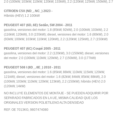
2.0 (100kW, 103kW, 110kW, 120kW, 133kW), 2.2 (120kW, 125kW, 150kW), 2.7
CITROEN C5X (ND_, NC_) 2023 -
Híbrido (HEV) 1.2 100kW
PEUGEOT 407 (6D, 6E) Sedán, SW 2004 - 2011
gasolina, versiones del motor: 1.8 (85kW, 92kW), 2.0 (100kW, 103kW), 2.2
(116kW, 120kW), 3.0 (155kW); diesel, versiones del motor: 1.6 (80kW), 2.0
(93kW, 100kW, 103kW, 110kW, 120kW), 2.2 (120kW, 125kW), 2.7 (150kW)
PEUGEOT 407 (6C) Coupé 2005 - 2011
gasolina, versiones del motor: 2.2 (120kW), 3.0 (150kW); diesel, versiones
del motor: 2.0 (100kW, 110kW, 120kW), 2.7 (150kW), 3.0 (177kW)
PEUGEOT 508 I (8D_, 8E_) 2010 - 2011
gasolina, versiones del motor: 1.6 (85kW, 88kW, 110kW, 115kW, 120kW,
121kW); diesel, versiones del motor: 1.6 (82kW, 84kW, 85kW, 88kW), 2.0
(100kW, 103kW, 110kW, 120kW, 123kW), 2.2 (150kW); híbrido (HEV) 2.0
(120kW, 14kW)
NO INCLUYE ELEMENTOS DE MONTAJE - SE PUEDEN ADQUIRIR POR
SEPARADO FABRICADOS EN LA UE, MISMA CALIDAD QUE LOS
ORIGINALES VERSION POLIETILENO ALTA DENSIDAD
REF. OE 7013KG, 9807474080