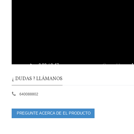
¿ DUDAS ? LLÁMANOS
640088802
PREGUNTE ACERCA DE EL PRODUCTO