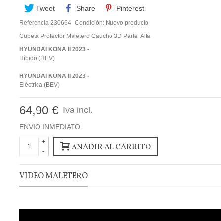
Tweet
Share
Pinterest
Referencia
230664
Condición:
Nuevo producto
Cubeta Protector Maletero Caucho 3D Parte Alta
HYUNDAI KONA II 2023 -
Híbido (HEV)
HYUNDAI KONA II 2023 -
Eléctrica (BEV)
64,90 €
Iva incl.
ENVIO INMEDIATO
+
AÑADIR AL CARRITO
-
VIDEO MALETERO