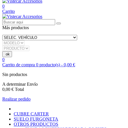
0
Carrito
Más productos
0
Carrito de compra
0
producto(s)
-
0,00 €
Sin productos
A determinar
Envío
0,00 €
Total
Realizar pedido
CUBRE CARTER
SUELO FURGONETA
OTROS PRODUCTOS