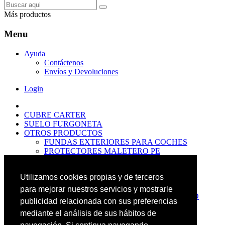
Más productos
Menu
Ayuda
Contáctenos
Envíos y Devoluciones
Login
CUBRE CARTER
SUELO FURGONETA
OTROS PRODUCTOS
FUNDAS EXTERIORES PARA COCHES
PROTECTORES MALETERO PE
ANTIDESLIZANTES
PROTECTORES MALETERO CAUCHO
Utilizamos cookies propias y de terceros
PREMIUM
PROTECTORES MALETERO PE
para mejorar nuestros servicios y mostrarle
PROTECTORES DE MALETERO CAUCHO
publicidad relacionada con sus preferencias
BASIC
mediante el análisis de sus hábitos de
ALFOMBRILLAS GOMA PREMIUM
ALFOMBRILLAS GOMA BASIC