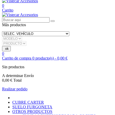
0
Carrito
Más productos
0
Carrito de compra
0
producto(s)
-
0,00 €
Sin productos
A determinar
Envío
0,00 €
Total
Realizar pedido
CUBRE CARTER
SUELO FURGONETA
OTROS PRODUCTOS