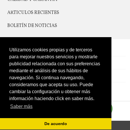
ARTICULOS RECIENTES
BOLETÍN DE NOTICIAS
Utilizamos cookies propias y de terceros
CONTACTO
para mejorar nuestros servicios y mostrarle
LEGAL
publicidad relacionada con sus preferencias
mediante el análisis de sus hábitos de
CATÁLOGO
navegación. Si continua navegando,
consideramos que acepta su uso. Puede
MI CUENTA
cambiar la configuración u obtener más
información haciendo click en saber más.
Saber más
De acuerdo