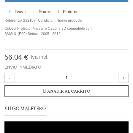
Tweet
Share
Pinterest
Referencia
232107
Condición:
Nuevo producto
Cubeta Protector Maletero Caucho 3D compatible con
BMW 3 (E90) Sedan 2005 - 2012
.
56,04 €
Iva incl.
ENVIO INMEDIATO
-
+
AÑADIR AL CARRITO
VIDEO MALETERO