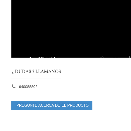
¿ DUDAS ? LLÁMANOS
640088802
PREGUNTE ACERCA DE EL PRODUCTO