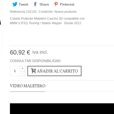
Tweet
Share
Pinterest
Referencia
232120
Condición:
Nuevo producto
Cubeta Protector Maletero Caucho 3D compatible con
BMW 3 (F31) Touring / Station Wagon Desde 2012
.
60,92 €
Iva incl.
CONSULTAR DISPONIBILIDAD
+
AÑADIR AL CARRITO
-
VIDEO MALETERO