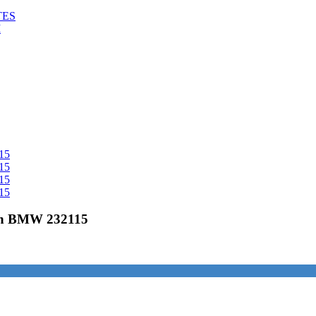
TES
M
con BMW 232115