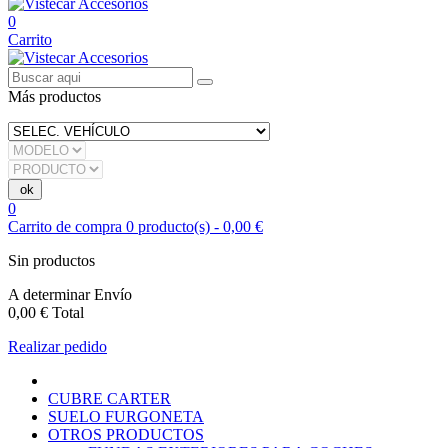
0
Carrito
Más productos
0
Carrito de compra
0
producto(s)
-
0,00 €
Sin productos
A determinar
Envío
0,00 €
Total
Realizar pedido
CUBRE CARTER
SUELO FURGONETA
OTROS PRODUCTOS