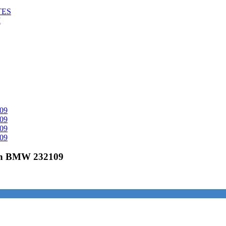
TES
M
con BMW 232109