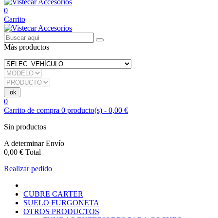
0
Carrito
Más productos
0
Carrito de compra
0
producto(s)
-
0,00 €
Sin productos
A determinar
Envío
0,00 €
Total
Realizar pedido
CUBRE CARTER
SUELO FURGONETA
OTROS PRODUCTOS