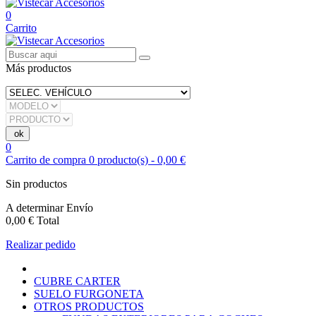
0
Carrito
Más productos
0
Carrito de compra
0
producto(s)
-
0,00 €
Sin productos
A determinar
Envío
0,00 €
Total
Realizar pedido
CUBRE CARTER
SUELO FURGONETA
OTROS PRODUCTOS