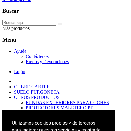
Buscar
Más productos
Menu
Ayuda
Contáctenos
Envíos y Devoluciones
Login
CUBRE CARTER
SUELO FURGONETA
OTROS PRODUCTOS
FUNDAS EXTERIORES PARA COCHES
PROTECTORES MALETERO PE
ANTIDESLIZANTES
PROTECTORES MALETERO CAUCHO
Utilizamos cookies propias y de terceros
PREMIUM
PROTECTORES MALETERO PE
para mejorar nuestros servicios y mostrarle