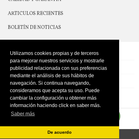
ARTICULOS RECIENTES
BOLETÍN DE NOTICIAS
Utilizamos cookies propias y de terceros
CONTACTO
para mejorar nuestros servicios y mostrarle
LEGAL
publicidad relacionada con sus preferencias
mediante el análisis de sus hábitos de
CATÁLOGO
navegación. Si continua navegando,
consideramos que acepta su uso. Puede
MI CUENTA
cambiar la configuración u obtener más
información haciendo click en saber más.
Saber más
De acuerdo