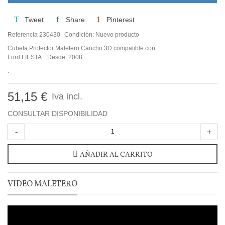
Tweet
Share
Pinterest
Referencia
230430
Condición:
Nuevo producto
Cubeta Protector Maletero Caucho 3D compatible con
Ford FIESTA . Desde 2008
.
51,15 €
Iva incl.
CONSULTAR DISPONIBILIDAD
-
+
AÑADIR AL CARRITO
VIDEO MALETERO