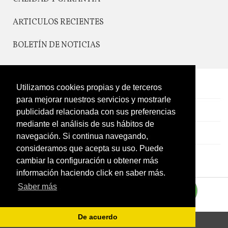
ARTICULOS RECIENTES
BOLETÍN DE NOTICIAS
Utilizamos cookies propias y de terceros
CONTACTO
para mejorar nuestros servicios y mostrarle
LEGAL
publicidad relacionada con sus preferencias
mediante el análisis de sus hábitos de
CATÁLOGO
navegación. Si continua navegando,
consideramos que acepta su uso. Puede
MI CUENTA
cambiar la configuración u obtener más
información haciendo click en saber más.
Saber más
De acuerdo