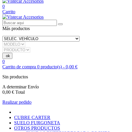
0
Carrito
Más productos
0
Carrito de compra
0
producto(s)
-
0,00 €
Sin productos
A determinar
Envío
0,00 €
Total
Realizar pedido
CUBRE CARTER
SUELO FURGONETA
OTROS PRODUCTOS