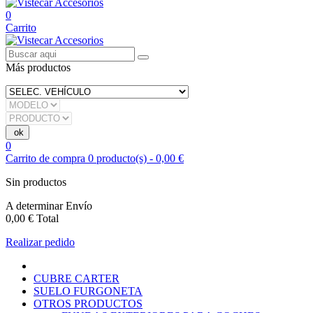
0
Carrito
Más productos
0
Carrito de compra
0
producto(s)
-
0,00 €
Sin productos
A determinar
Envío
0,00 €
Total
Realizar pedido
CUBRE CARTER
SUELO FURGONETA
OTROS PRODUCTOS