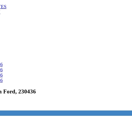
TES
M
n Ford, 230436