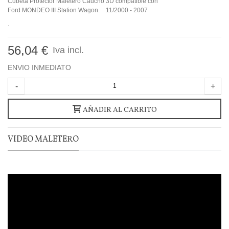
Cubeta Protector Maletero Caucho 3D compatible con
Ford MONDEO III Station Wagon. 11/2000 - 2007
.
56,04 €
Iva incl.
ENVIO INMEDIATO
-
+
AÑADIR AL CARRITO
VIDEO MALETERO