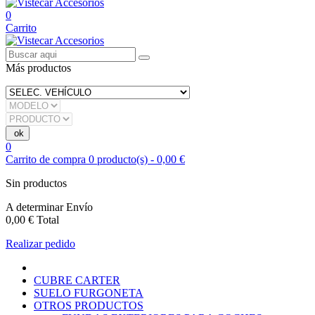
0
Carrito
Más productos
0
Carrito de compra
0
producto(s)
-
0,00 €
Sin productos
A determinar
Envío
0,00 €
Total
Realizar pedido
CUBRE CARTER
SUELO FURGONETA
OTROS PRODUCTOS