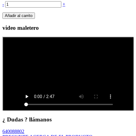
-
+
Añadir al carrito
video maletero
¿ Dudas ? llámanos
640088802