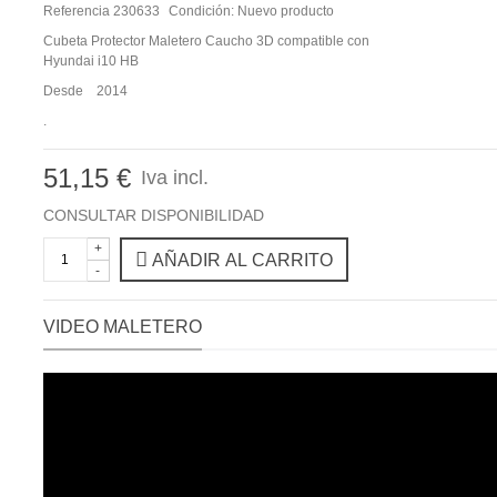
Referencia
230633
Condición:
Nuevo producto
Cubeta Protector Maletero Caucho 3D compatible con
Hyundai i10 HB
Desde 2014
.
51,15 €
Iva incl.
CONSULTAR DISPONIBILIDAD
+
AÑADIR AL CARRITO
-
VIDEO MALETERO