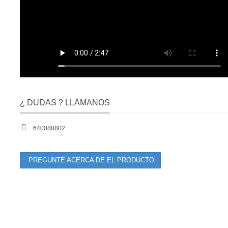
¿ DUDAS ? LLÁMANOS
640088802
PREGUNTE ACERCA DE EL PRODUCTO