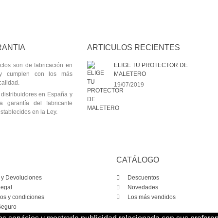
RANTIA
ARTICULOS RECIENTES
ctos son de fabricación en
ELIGE TU PROTECTOR DE
y cumplen con los más
MALETERO
calidad.
19/07/2019
distribuidores en España y
a garantía del fabricante
stablecidos en la Ley.
CATÁLOGO
 y Devoluciones
Descuentos
Legal
Novedades
os y condiciones
Los más vendidos
eguro