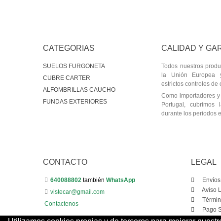
CATEGORIAS
CALIDAD Y GA
SUELOS FURGONETA
Todos nuestros produ
la Unión Europea 
CUBRE CARTER
estrictos controles de 
ALFOMBRILLAS CAUCHO
Como importadores y 
FUNDAS EXTERIORES
Portugal, cubrimos l
durante los periodos e
CONTACTO
LEGAL
640088802
también
WhatsApp
Envíos
Aviso 
vistecar@gmail.com
Términ
Contactenos
Pago S