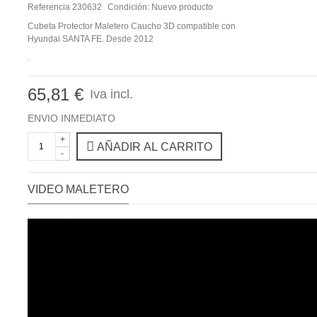
Referencia
230632
Condición:
Nuevo producto
Cubeta Protector Maletero Caucho 3D compatible con
Hyundai SANTA FE. Desde 2012
.
65,81 €
Iva incl.
ENVIO INMEDIATO
+
AÑADIR AL CARRITO
-
VIDEO MALETERO