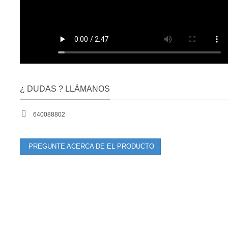
¿ DUDAS ? LLÁMANOS
640088802
PREGUNTE ACERCA DE EL PRODUCTO