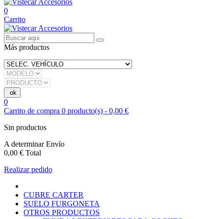
0
Carrito
Más productos
0
Carrito de compra
0
producto(s)
-
0,00 €
Sin productos
A determinar
Envío
0,00 €
Total
Realizar pedido
CUBRE CARTER
SUELO FURGONETA
OTROS PRODUCTOS