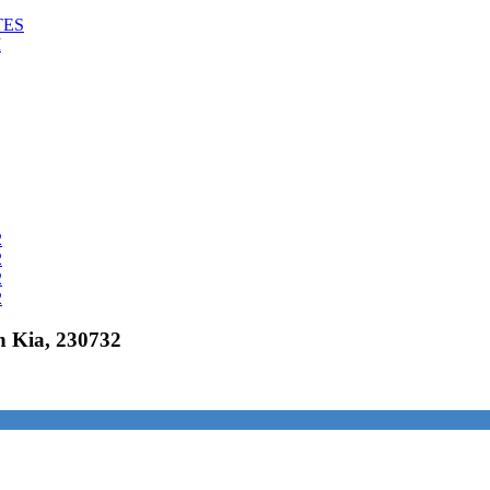
TES
M
n Kia, 230732