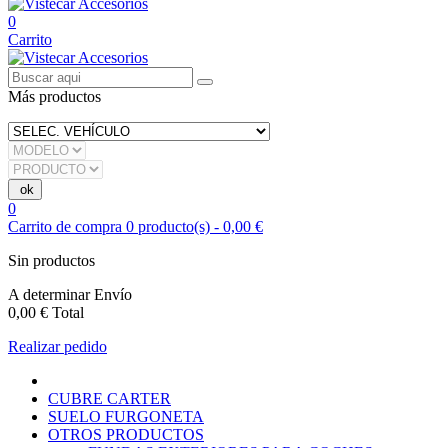
0
Carrito
Más productos
0
Carrito de compra
0
producto(s)
-
0,00 €
Sin productos
A determinar
Envío
0,00 €
Total
Realizar pedido
CUBRE CARTER
SUELO FURGONETA
OTROS PRODUCTOS