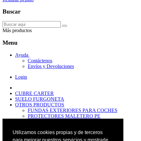
Buscar
Más productos
Menu
Ayuda
Contáctenos
Envíos y Devoluciones
Login
CUBRE CARTER
SUELO FURGONETA
OTROS PRODUCTOS
FUNDAS EXTERIORES PARA COCHES
PROTECTORES MALETERO PE
ANTIDESLIZANTES
PROTECTORES MALETERO CAUCHO
Utilizamos cookies propias y de terceros
PREMIUM
PROTECTORES MALETERO PE
para mejorar nuestros servicios y mostrarle