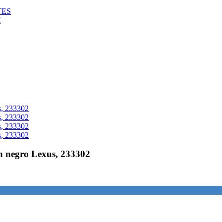
TES
M
n negro Lexus, 233302