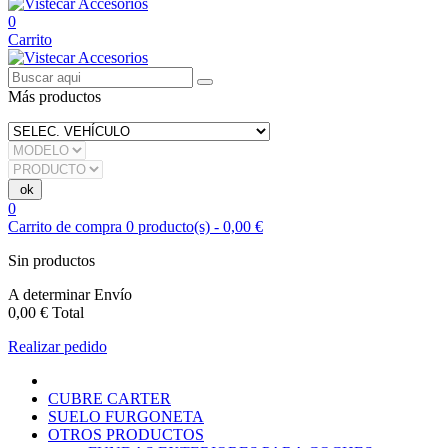
0
Carrito
Más productos
0
Carrito de compra
0
producto(s)
-
0,00 €
Sin productos
A determinar
Envío
0,00 €
Total
Realizar pedido
CUBRE CARTER
SUELO FURGONETA
OTROS PRODUCTOS