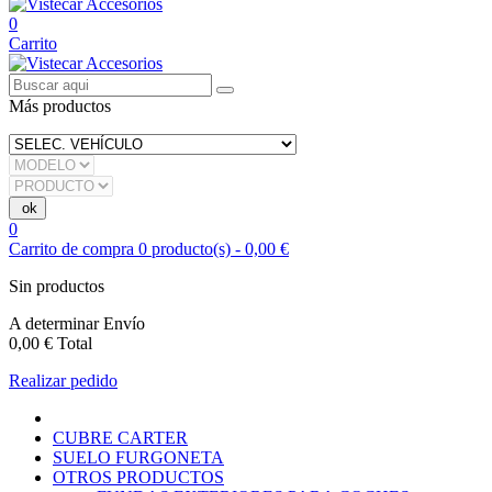
0
Carrito
Más productos
0
Carrito de compra
0
producto(s)
-
0,00 €
Sin productos
A determinar
Envío
0,00 €
Total
Realizar pedido
CUBRE CARTER
SUELO FURGONETA
OTROS PRODUCTOS