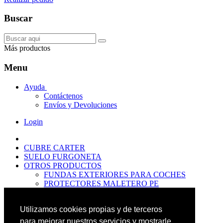
Buscar
Más productos
Menu
Ayuda
Contáctenos
Envíos y Devoluciones
Login
CUBRE CARTER
SUELO FURGONETA
OTROS PRODUCTOS
FUNDAS EXTERIORES PARA COCHES
PROTECTORES MALETERO PE
ANTIDESLIZANTES
PROTECTORES MALETERO CAUCHO
Utilizamos cookies propias y de terceros
PREMIUM
PROTECTORES MALETERO PE
para mejorar nuestros servicios y mostrarle