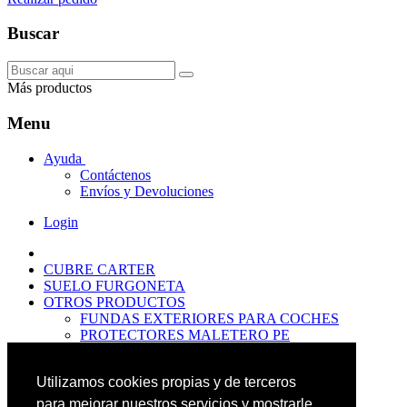
Buscar
Más productos
Menu
Ayuda
Contáctenos
Envíos y Devoluciones
Login
CUBRE CARTER
SUELO FURGONETA
OTROS PRODUCTOS
FUNDAS EXTERIORES PARA COCHES
PROTECTORES MALETERO PE
ANTIDESLIZANTES
PROTECTORES MALETERO CAUCHO
Utilizamos cookies propias y de terceros
PREMIUM
PROTECTORES MALETERO PE
para mejorar nuestros servicios y mostrarle