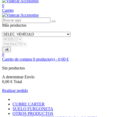
0
Carrito
Más productos
0
Carrito de compra
0
producto(s)
-
0,00 €
Sin productos
A determinar
Envío
0,00 €
Total
Realizar pedido
CUBRE CARTER
SUELO FURGONETA
OTROS PRODUCTOS