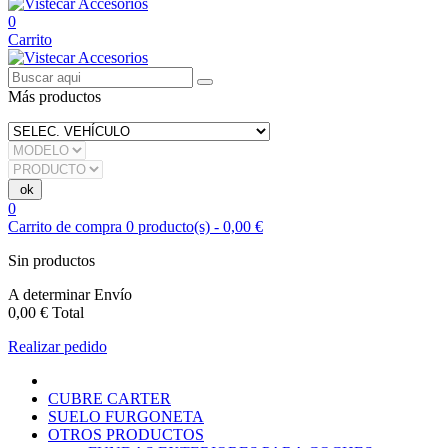
0
Carrito
Más productos
0
Carrito de compra
0
producto(s)
-
0,00 €
Sin productos
A determinar
Envío
0,00 €
Total
Realizar pedido
CUBRE CARTER
SUELO FURGONETA
OTROS PRODUCTOS