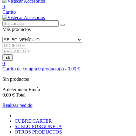
0
Carrito
Más productos
0
Carrito de compra
0
producto(s)
-
0,00 €
Sin productos
A determinar
Envío
0,00 €
Total
Realizar pedido
CUBRE CARTER
SUELO FURGONETA
OTROS PRODUCTOS