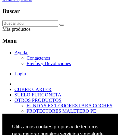
Buscar
Más productos
Menu
Ayuda
Contáctenos
Envíos y Devoluciones
Login
CUBRE CARTER
SUELO FURGONETA
OTROS PRODUCTOS
FUNDAS EXTERIORES PARA COCHES
PROTECTORES MALETERO PE
ANTIDESLIZANTES
PROTECTORES MALETERO CAUCHO
Utilizamos cookies propias y de terceros
PREMIUM
PROTECTORES MALETERO PE
para mejorar nuestros servicios y mostrarle