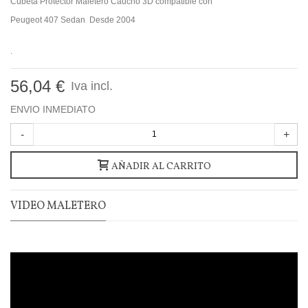
Cubeta Protector Maletero Caucho 3D compatible con
Peugeot 407 Sedan Desde 2004
.
56,04 €
Iva incl.
ENVIO INMEDIATO
-
+
AÑADIR AL CARRITO
VIDEO MALETERO