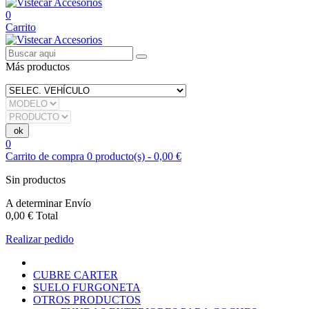
0
Carrito
Más productos
0
Carrito de compra
0
producto(s)
-
0,00 €
Sin productos
A determinar
Envío
0,00 €
Total
Realizar pedido
CUBRE CARTER
SUELO FURGONETA
OTROS PRODUCTOS