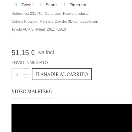
Tweet
Share
Pinterest
Referencia
231745
Condición:
Nuevo producto
Cubeta Protector Maletero Caucho 3D compatible con
Toyota AURIS Hybrid 2011 - 2013
.
51,15 €
Iva incl.
ENVIO INMEDIATO
+
AÑADIR AL CARRITO
-
VIDEO MALETERO