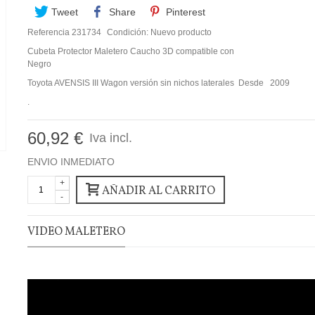
Tweet
Share
Pinterest
Referencia
231734
Condición:
Nuevo producto
Cubeta Protector Maletero Caucho 3D compatible con
Negro
Toyota AVENSIS III Wagon versión sin nichos laterales Desde 2009
.
60,92 €
Iva incl.
ENVIO INMEDIATO
+
AÑADIR AL CARRITO
-
VIDEO MALETERO