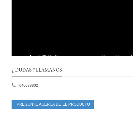
¿ DUDAS ? LLÁMANOS
640088802
PREGUNTE ACERCA DE EL PRODUCTO