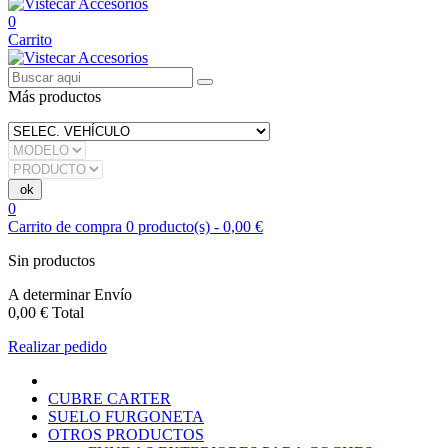
0
Carrito
Más productos
0
Carrito de compra
0
producto(s)
-
0,00 €
Sin productos
A determinar
Envío
0,00 €
Total
Realizar pedido
CUBRE CARTER
SUELO FURGONETA
OTROS PRODUCTOS