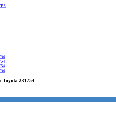
TES
M
n Toyota 231754