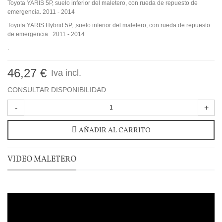
Toyota YARIS 5P, suelo inferior del maletero, con rueda de repuesto de
emergencia. 2011 - 2014
Toyota YARIS Hybrid 5P, ,suelo inferior del maletero, con rueda de repuesto
de emergencia 2011 - 2014
.
46,27 €
Iva incl.
CONSULTAR DISPONIBILIDAD
-
+
AÑADIR AL CARRITO
VIDEO MALETERO