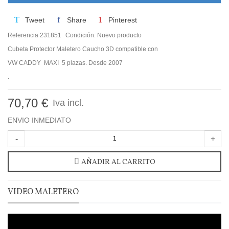
Tweet
Share
Pinterest
Referencia
231851
Condición:
Nuevo producto
Cubeta Protector Maletero Caucho 3D compatible con
VW CADDY MAXI 5 plazas. Desde 2007
.
70,70 €
Iva incl.
ENVIO INMEDIATO
-
+
AÑADIR AL CARRITO
VIDEO MALETERO