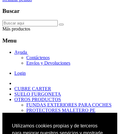
Buscar
Más productos
Menu
Ayuda
Contáctenos
Envíos y Devoluciones
Login
CUBRE CARTER
SUELO FURGONETA
OTROS PRODUCTOS
FUNDAS EXTERIORES PARA COCHES
PROTECTORES MALETERO PE
ANTIDESLIZANTES
PROTECTORES MALETERO CAUCHO
Utilizamos cookies propias y de terceros
PREMIUM
PROTECTORES MALETERO PE
para mejorar nuestros servicios y mostrarle