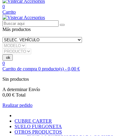
0
Carrito
Más productos
0
Carrito de compra
0
producto(s)
-
0,00 €
Sin productos
A determinar
Envío
0,00 €
Total
Realizar pedido
CUBRE CARTER
SUELO FURGONETA
OTROS PRODUCTOS