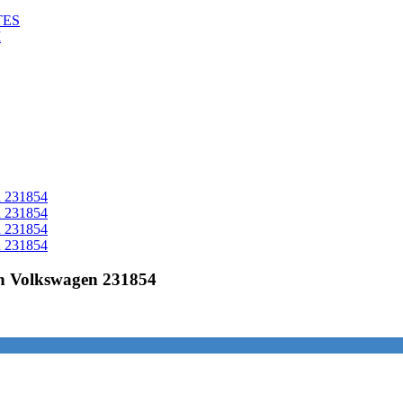
TES
M
on Volkswagen 231854