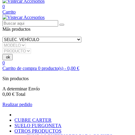
0
Carrito
Más productos
0
Carrito de compra
0
producto(s)
-
0,00 €
Sin productos
A determinar
Envío
0,00 €
Total
Realizar pedido
CUBRE CARTER
SUELO FURGONETA
OTROS PRODUCTOS