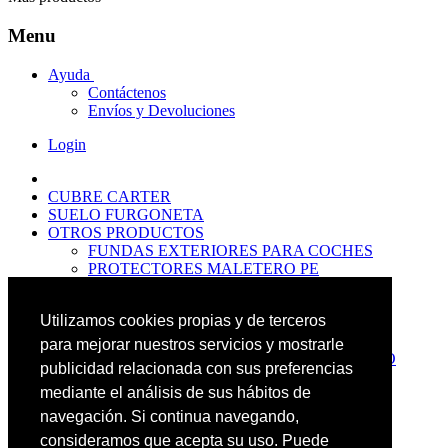
Menu
Ayuda
Contáctenos
Envíos y Devoluciones
Login
CUBRE CARTER
SUELO FURGONETA
OTROS PRODUCTOS
FUNDAS EXTERIORES PARA COCHES
PROTECTORES MALETERO PE
ANTIDESLIZANTES
PROTECTORES MALETERO CAUCHO
Utilizamos cookies propias y de terceros
PREMIUM
PROTECTORES MALETERO PE
para mejorar nuestros servicios y mostrarle
PROTECTORES DE MALETERO CAUCHO
publicidad relacionada con sus preferencias
BASIC
mediante el análisis de sus hábitos de
ALFOMBRILLAS GOMA PREMIUM
ALFOMBRILLAS GOMA BASIC
navegación. Si continua navegando,
PASOS RUEDA
consideramos que acepta su uso. Puede