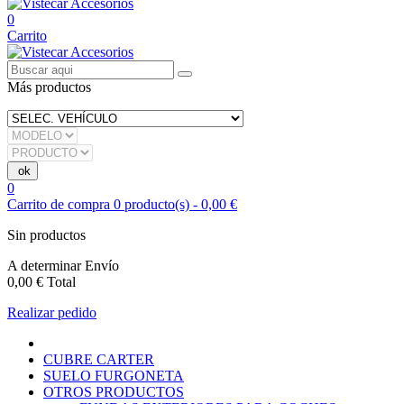
0
Carrito
Más productos
0
Carrito de compra
0
producto(s)
-
0,00 €
Sin productos
A determinar
Envío
0,00 €
Total
Realizar pedido
CUBRE CARTER
SUELO FURGONETA
OTROS PRODUCTOS