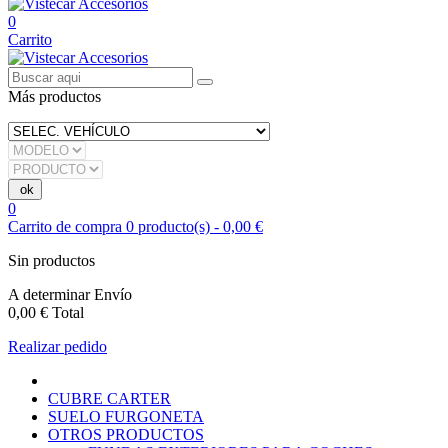
0
Carrito
Más productos
0
Carrito de compra
0
producto(s)
-
0,00 €
Sin productos
A determinar
Envío
0,00 €
Total
Realizar pedido
CUBRE CARTER
SUELO FURGONETA
OTROS PRODUCTOS