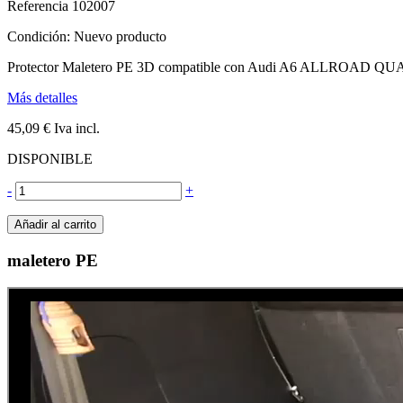
Referencia
102007
Condición:
Nuevo producto
Protector Maletero PE 3D compatible con Audi A6 ALLROAD Q
Más detalles
45,09 €
Iva incl.
DISPONIBLE
-
+
Añadir al carrito
maletero PE