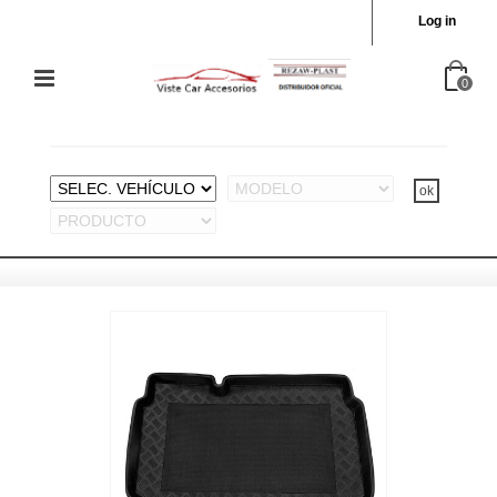
Log in
0