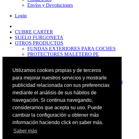
Envíos y Devoluciones
Login
CUBRE CARTER
SUELO FURGONETA
OTROS PRODUCTOS
FUNDAS EXTERIORES PARA COCHES
PROTECTORES MALETERO PE
ANTIDESLIZANTES
PROTECTORES MALETERO CAUCHO
Utilizamos cookies propias y de terceros
PREMIUM
PROTECTORES MALETERO PE
para mejorar nuestros servicios y mostrarle
PROTECTORES DE MALETERO CAUCHO
publicidad relacionada con sus preferencias
BASIC
mediante el análisis de sus hábitos de
ALFOMBRILLAS GOMA PREMIUM
ALFOMBRILLAS GOMA BASIC
navegación. Si continua navegando,
PASOS RUEDA
consideramos que acepta su uso. Puede
OFERTAS
cambiar la configuración u obtener más
NOVEDADES
CONTACTO
información haciendo click en saber más.
Saber más
Más Productos