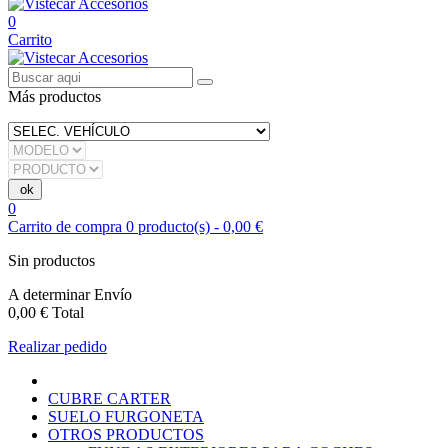
0
Carrito
Más productos
0
Carrito de compra
0
producto(s)
-
0,00 €
Sin productos
A determinar
Envío
0,00 €
Total
Realizar pedido
CUBRE CARTER
SUELO FURGONETA
OTROS PRODUCTOS