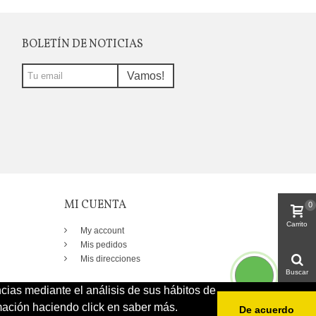
BOLETÍN DE NOTICIAS
Vamos!
MI CUENTA
0
Carrito
My account
Mis pedidos
Mis direcciones
Buscar
ncias mediante el análisis de sus hábitos de
ación haciendo click en saber más.
De acuerdo