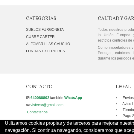
CATEGORIAS
CALIDAD Y GA
SUELOS FURGONETA
Todos nuestros produ
la Unión Europea 
CUBRE CARTER
estrictos controles de 
ALFOMBRILLAS CAUCHO
Como importadores y 
FUNDAS EXTERIORES
Portugal, cubrimos l
durante los periodos e
CONTACTO
LEGAL
640088802
también
WhatsApp
Envíos
Aviso 
vistecar@gmail.com
Términ
Contactenos
Pago S
Utilizamos cookies propias y de terceros para mejorar nuestr
navegación. Si continua navegando, consideramos que acepta