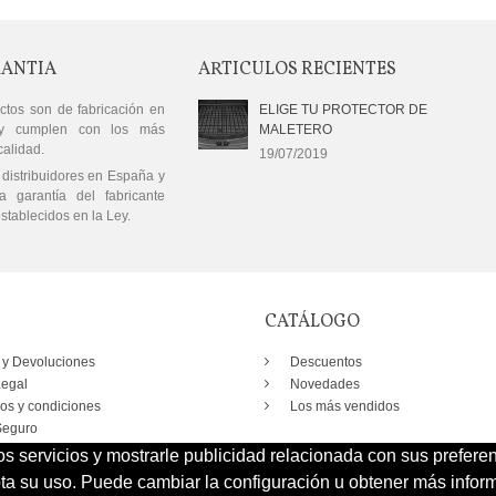
RANTIA
ARTICULOS RECIENTES
ctos son de fabricación en
ELIGE TU PROTECTOR DE
y cumplen con los más
MALETERO
calidad.
19/07/2019
distribuidores en España y
a garantía del fabricante
stablecidos en la Ley.
CATÁLOGO
 y Devoluciones
Descuentos
Legal
Novedades
os y condiciones
Los más vendidos
eguro
os servicios y mostrarle publicidad relacionada con sus prefere
 su uso. Puede cambiar la configuración u obtener más inform