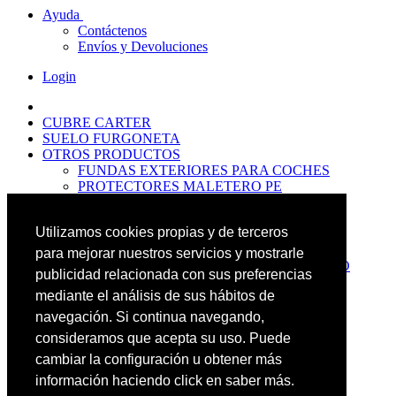
Ayuda
Contáctenos
Envíos y Devoluciones
Login
CUBRE CARTER
SUELO FURGONETA
OTROS PRODUCTOS
FUNDAS EXTERIORES PARA COCHES
PROTECTORES MALETERO PE
ANTIDESLIZANTES
PROTECTORES MALETERO CAUCHO
Utilizamos cookies propias y de terceros
PREMIUM
PROTECTORES MALETERO PE
para mejorar nuestros servicios y mostrarle
PROTECTORES DE MALETERO CAUCHO
publicidad relacionada con sus preferencias
BASIC
mediante el análisis de sus hábitos de
ALFOMBRILLAS GOMA PREMIUM
ALFOMBRILLAS GOMA BASIC
navegación. Si continua navegando,
PASOS RUEDA
consideramos que acepta su uso. Puede
OFERTAS
cambiar la configuración u obtener más
NOVEDADES
CONTACTO
información haciendo click en saber más.