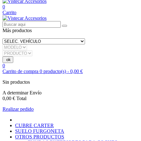
0
Carrito
Más productos
0
Carrito de compra
0
producto(s)
-
0,00 €
Sin productos
A determinar
Envío
0,00 €
Total
Realizar pedido
CUBRE CARTER
SUELO FURGONETA
OTROS PRODUCTOS