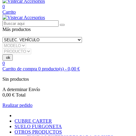
0
Carrito
Más productos
0
Carrito de compra
0
producto(s)
-
0,00 €
Sin productos
A determinar
Envío
0,00 €
Total
Realizar pedido
CUBRE CARTER
SUELO FURGONETA
OTROS PRODUCTOS