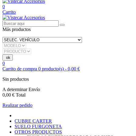
0
Carrito
Más productos
0
Carrito de compra
0
producto(s)
-
0,00 €
Sin productos
A determinar
Envío
0,00 €
Total
Realizar pedido
CUBRE CARTER
SUELO FURGONETA
OTROS PRODUCTOS