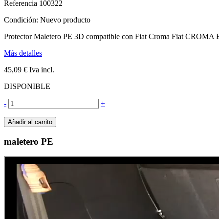
Referencia
100322
Condición:
Nuevo producto
Protector Maletero PE 3D compatible con Fiat Croma Fiat CR
Más detalles
45,09 €
Iva incl.
DISPONIBLE
-
+
Añadir al carrito
maletero PE