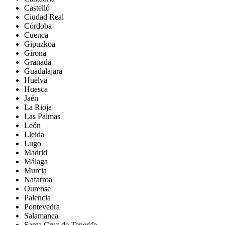
Castelló
Ciudad Real
Córdoba
Cuenca
Gipuzkoa
Girona
Granada
Guadalajara
Huelva
Huesca
Jaén
La Rioja
Las Palmas
León
Lleida
Lugo
Madrid
Málaga
Murcia
Nafarroa
Ourense
Palencia
Pontevedra
Salamanca
Santa Cruz de Tenerife