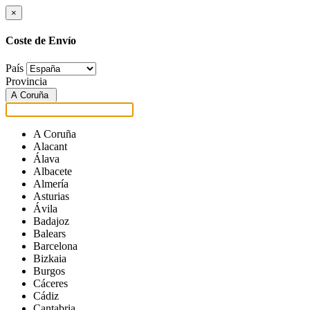
×
Coste de Envío
País
Provincia
A Coruña
A Coruña
Alacant
Álava
Albacete
Almería
Asturias
Ávila
Badajoz
Balears
Barcelona
Bizkaia
Burgos
Cáceres
Cádiz
Cantabria