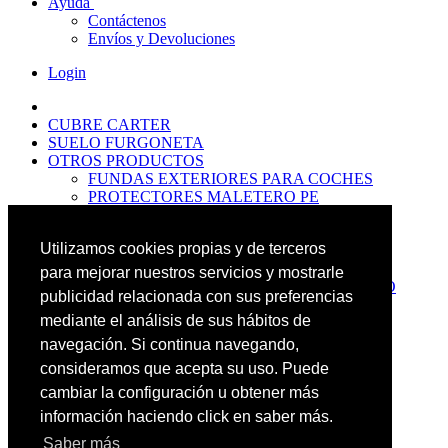
Ayuda
Contáctenos
Envíos y Devoluciones
Login
CUBRE CARTER
SUELO FURGONETA
OTROS PRODUCTOS
FUNDAS EXTERIORES PARA COCHES
PROTECTORES MALETERO PE
ANTIDESLIZANTES
PROTECTORES MALETERO CAUCHO
Utilizamos cookies propias y de terceros
PREMIUM
PROTECTORES MALETERO PE
para mejorar nuestros servicios y mostrarle
PROTECTORES DE MALETERO CAUCHO
publicidad relacionada con sus preferencias
BASIC
mediante el análisis de sus hábitos de
ALFOMBRILLAS GOMA PREMIUM
ALFOMBRILLAS GOMA BASIC
navegación. Si continua navegando,
PASOS RUEDA
consideramos que acepta su uso. Puede
OFERTAS
cambiar la configuración u obtener más
NOVEDADES
CONTACTO
información haciendo click en saber más.
Saber más