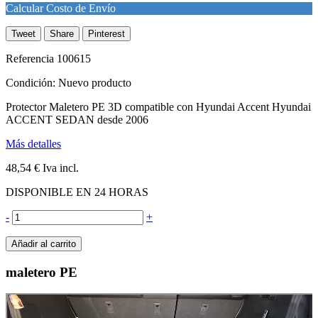
Calcular Costo de Envío
Tweet
Share
Pinterest
Referencia
100615
Condición:
Nuevo producto
Protector Maletero PE 3D compatible con Hyundai Accent Hyundai
ACCENT SEDAN desde 2006
Más detalles
48,54 €
Iva incl.
DISPONIBLE EN 24 HORAS
-
+
Añadir al carrito
maletero PE